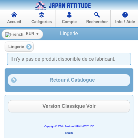
Accueil
Catégories
Compte
Rechercher
Info / Aide
Lingerie
EUR ▼
Lingerie
Il n'y a pas de produit disponible de ce fabricant.
Retour à Catalogue
Version Classique Voir
Copyright © 2026 - Boutique JAPAN ATTITUDE
-
Credits