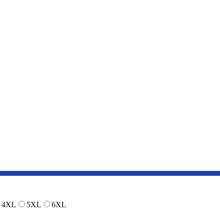
4XL
5XL
6XL