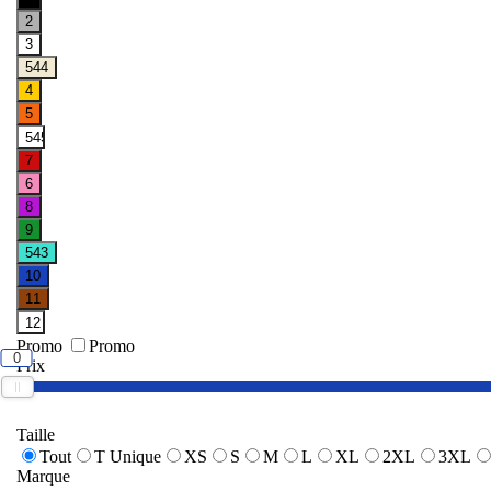
Promo
Promo
0
Prix
Taille
Tout
T Unique
XS
S
M
L
XL
2XL
3XL
Marque