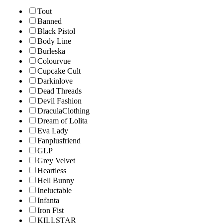
Tout
Banned
Black Pistol
Body Line
Burleska
Colourvue
Cupcake Cult
Darkinlove
Dead Threads
Devil Fashion
DraculaClothing
Dream of Lolita
Eva Lady
Fanplusfriend
GLP
Grey Velvet
Heartless
Hell Bunny
Ineluctable
Infanta
Iron Fist
KILLSTAR