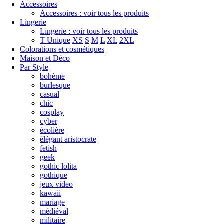
Accessoires
Accessoires : voir tous les produits
Lingerie
Lingerie : voir tous les produits
T Unique
XS
S
M
L
XL
2XL
Colorations et cosmétiques
Maison et Déco
Par Style
bohème
burlesque
casual
chic
cosplay
cyber
écolière
élégant aristocrate
fetish
geek
gothic lolita
gothique
jeux video
kawaii
mariage
médiéval
militaire