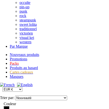
occulte
pin-up
punk
rock
steampunk
sweet lolita
traditionnel
victorien
visual kei
western
Par Marque
Nouveaux produits
Promotions
Packs
Produits au hasard
Cartes cadeaux
Masques
Trier par:
Couleur