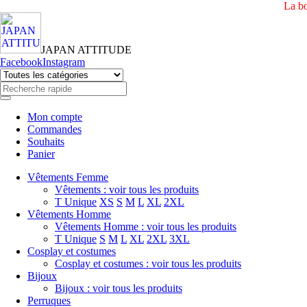
La bo
JAPAN ATTITUDE
Facebook
Instagram
Mon compte
Commandes
Souhaits
Panier
Vêtements Femme
Vêtements : voir tous les produits
T Unique
XS
S
M
L
XL
2XL
Vêtements Homme
Vêtements Homme : voir tous les produits
T Unique
S
M
L
XL
2XL
3XL
Cosplay et costumes
Cosplay et costumes : voir tous les produits
Bijoux
Bijoux : voir tous les produits
Perruques