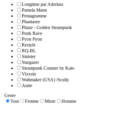
Longtime par Aderlass
Pamela Mann
Pentagramme
Phantasee
Phaze - Golden Steampunk
Punk Rave
Pyon Pyon
Restyle
RQ-BL
Sinister
Stargazer
Steampunk Couture by Kato
Vixxsin
Wahmaker (USA) /Scully
Autre
Genre
Tout
Femme
Mixte
Homme