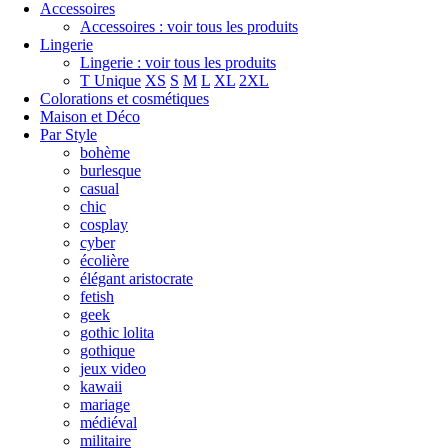
Accessoires
Accessoires : voir tous les produits
Lingerie
Lingerie : voir tous les produits
T Unique
XS
S
M
L
XL
2XL
Colorations et cosmétiques
Maison et Déco
Par Style
bohème
burlesque
casual
chic
cosplay
cyber
écolière
élégant aristocrate
fetish
geek
gothic lolita
gothique
jeux video
kawaii
mariage
médiéval
militaire