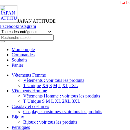
La bo
JAPAN ATTITUDE
Facebook
Instagram
Mon compte
Commandes
Souhaits
Panier
Vêtements Femme
Vêtements : voir tous les produits
T Unique
XS
S
M
L
XL
2XL
Vêtements Homme
Vêtements Homme : voir tous les produits
T Unique
S
M
L
XL
2XL
3XL
Cosplay et costumes
Cosplay et costumes : voir tous les produits
Bijoux
Bijoux : voir tous les produits
Perruques