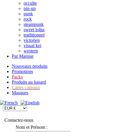
occulte
pin-up
punk
rock
steampunk
sweet lolita
traditionnel
victorien
visual kei
western
Par Marque
Nouveaux produits
Promotions
Packs
Produits au hasard
Cartes cadeaux
Masques
Contactez-nous
Nom et Prénom :