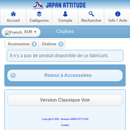
Accueil
Catégories
Compte
Rechercher
Info / Aide
Chaînes
EUR ▼
Accessoires
Chaînes
Il n'y a pas de produit disponible de ce fabricant.
Retour à Accessoires
Version Classique Voir
Copyright © 2026 - Boutique JAPAN ATTITUDE
-
Credits