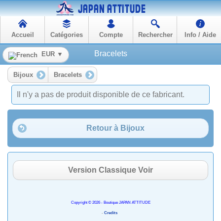
Accueil
Catégories
Compte
Rechercher
Info / Aide
Bracelets
EUR ▼
Bijoux
Bracelets
Il n'y a pas de produit disponible de ce fabricant.
Retour à Bijoux
Version Classique Voir
Copyright © 2026 - Boutique JAPAN ATTITUDE
-
Credits